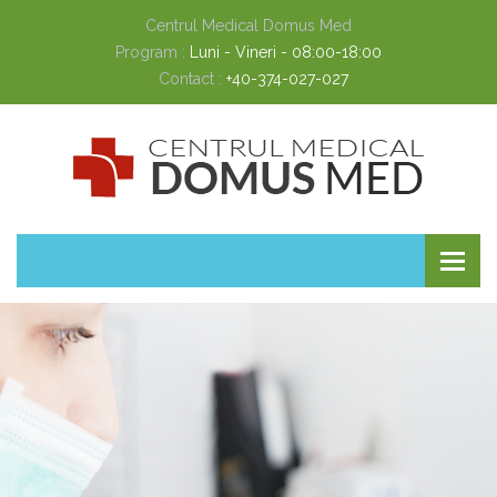
Centrul Medical Domus Med
Program :
Luni - Vineri - 08:00-18:00
Contact :
+40-374-027-027