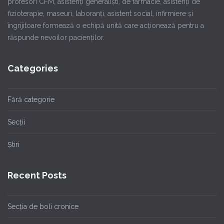
profesori CFM, asistenţi generalişti, de farmacie, asistenţi de
fizioterapie, maseuri, laboranţi, asistent social, infirmiere şi
îngrijitoare formează o echipă unită care acţionează pentru a
răspunde nevoilor pacienţilor.
Categories
Fără categorie
Secții
Știri
Recent Posts
Secția de boli cronice