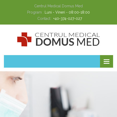
Centrul Medical Domus Med
Program :
Luni - Vineri - 08:00-18:00
Contact :
+40-374-027-027