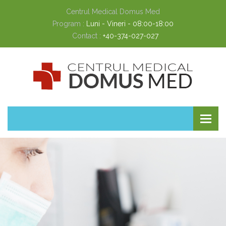
Centrul Medical Domus Med
Program :
Luni - Vineri - 08:00-18:00
Contact :
+40-374-027-027