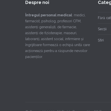
Despre noi
Categ
Întregul personal medical
: medici,
Fără ca
farmacist, psiholog, profesori CFM,
asistenţi generalişti, de farmacie,
Secții
asistenţi de fizioterapie, maseuri,
laboranţi, asistent social, infirmiere şi
Știri
îngrijitoare formează o echipă unită care
acţionează pentru a răspunde nevoilor
pacienţilor.