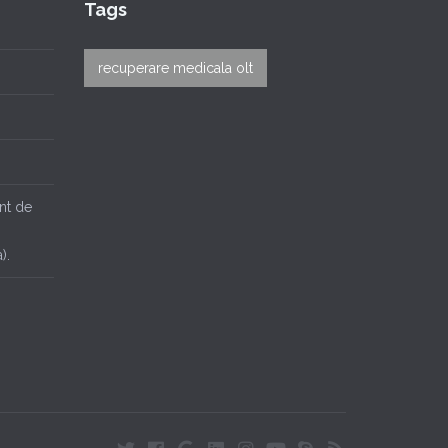
Tags
recuperare medicala olt
nt de
).