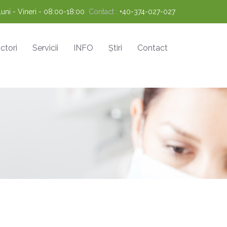
Luni - Vineri - 08:00-18:00
Contact :
+40-374-027-027
ctori
Servicii
INFO
Știri
Contact