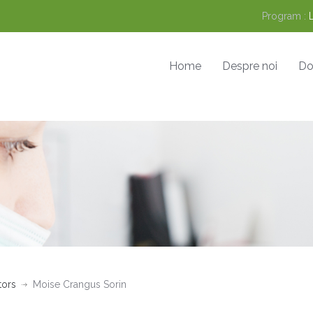
Program :
Home
Despre noi
Do
tors
Moise Crangus Sorin