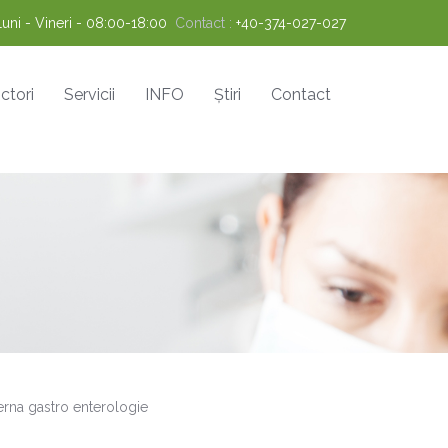
Luni - Vineri - 08:00-18:00
Contact :
+40-374-027-027
ctori
Servicii
INFO
Știri
Contact
erna gastro enterologie