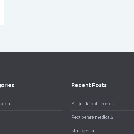
ories
Recent Posts
tegorie
Secția de boli cronice
Recuperare medicală
Management