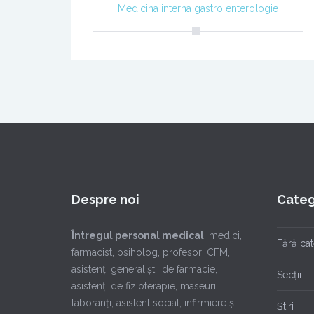
Medicina interna gastro enterologie
Despre noi
Categ
Întregul personal medical
: medici,
Fără ca
farmacist, psiholog, profesori CFM,
asistenţi generalişti, de farmacie,
Secții
asistenţi de fizioterapie, maseuri,
laboranţi, asistent social, infirmiere şi
Știri