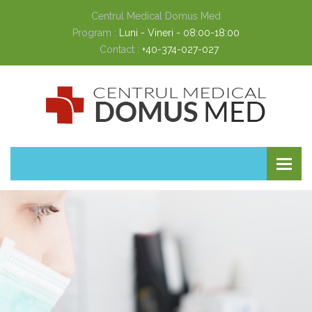
Centrul Medical Domus Med
Program :
Luni - Vineri - 08:00-18:00
Contact :
+40-374-027-027