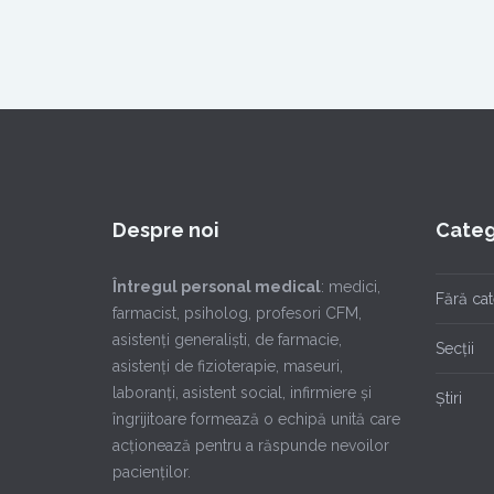
Despre noi
Categ
Întregul personal medical
: medici,
Fără ca
farmacist, psiholog, profesori CFM,
asistenţi generalişti, de farmacie,
Secții
asistenţi de fizioterapie, maseuri,
laboranţi, asistent social, infirmiere şi
Știri
îngrijitoare formează o echipă unită care
acţionează pentru a răspunde nevoilor
pacienţilor.