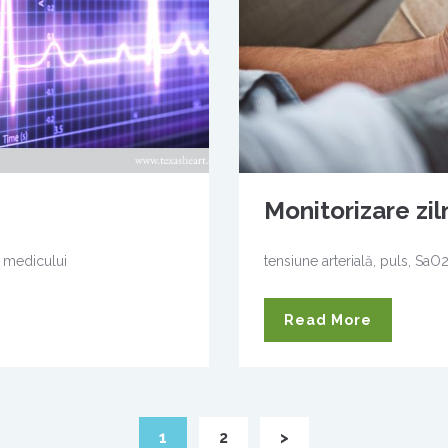
Monitorizare ziln
a medicului
tensiune arterială, puls, SaO
Read More
1
2
>