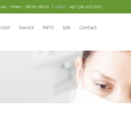
Luni - Vineri - 08:00-18:00
Contact :
+40-374-027-027
ctori
Servicii
INFO
Știri
Contact