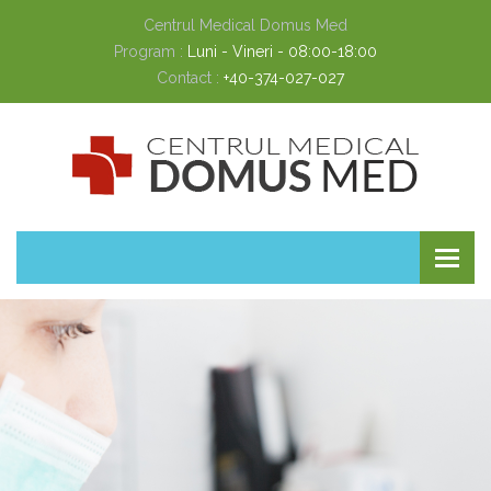
Centrul Medical Domus Med
Program :
Luni - Vineri - 08:00-18:00
Contact :
+40-374-027-027