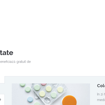
tate
beneficiază gratuit de
Col
In zi
e
medi