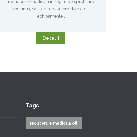
recuperare medicala in regim de spitalizare
continua, sala de recuperare dotata cu
echipamente…
Detalii
Tags
recuperare medicala olt