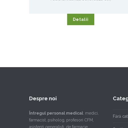
Detalii
Despre noi
Categ
Întregul personal medical
: medici,
Fără ca
farmacist, psiholog, profesori CFM,
asistenţi generalişti, de farmacie,