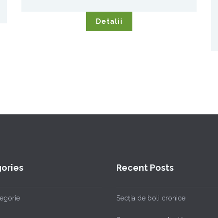
Detalii
ories
Recent Posts
tegorie
Secția de boli cronice