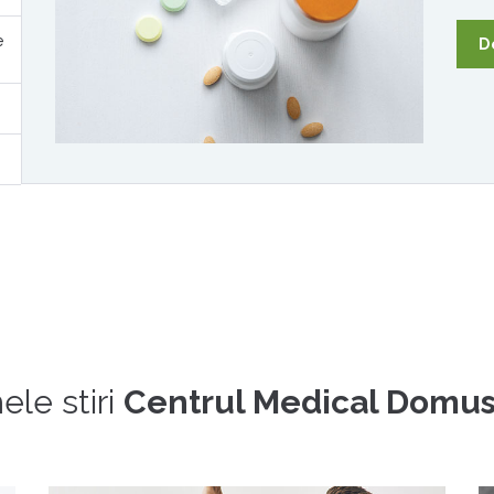
e
D
ele stiri
Centrul Medical Domu