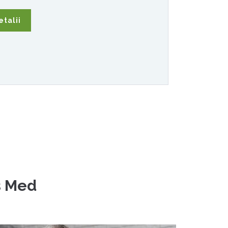
etalii
s Med