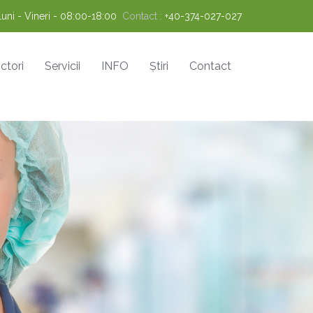
Luni - Vineri - 08:00-18:00
Contact :
+40-374-027-027
ctori
Servicii
INFO
Știri
Contact