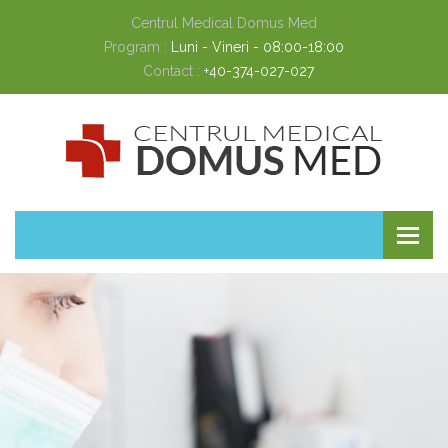
Centrul Medical Domus Med
Program :
Luni - Vineri - 08:00-18:00
Contact :
+40-374-027-027