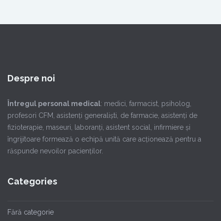
Despre noi
Întregul personal medical
: medici, farmacist, psiholog,
profesori CFM, asistenţi generalişti, de farmacie, asistenţi de
fizioterapie, maseuri, laboranţi, asistent social, infirmiere şi
îngrijitoare formează o echipă unită care acţionează pentru a
răspunde nevoilor pacienţilor.
Categories
Fără categorie