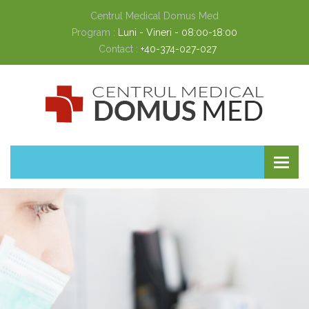
Centrul Medical Domus Med
Program :
Luni - Vineri - 08:00-18:00
Contact :
+40-374-027-027